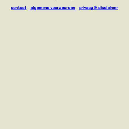
contact
~
algemene voorwaarden
~
privacy & disclaimer