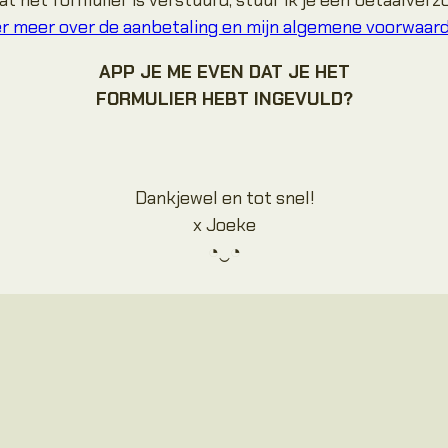
t het formulier is verstuurd, stuur ik je een betaalverz
er meer over de aanbetaling en mijn algemene voorwaar
APP JE ME EVEN DAT JE HET
FORMULIER HEBT INGEVULD?
Dankjewel en tot snel!
x Joeke
◔‿◔