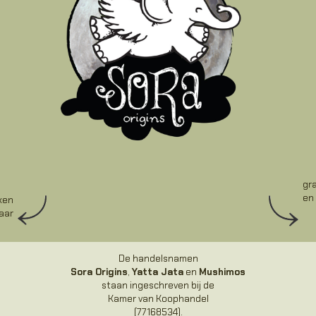
gr
en
rken
haar
De handelsnamen
Sora Origins
,
Yatta Jata
en
Mushimos
staan ingeschreven bij de
Kamer van Koophandel
(77168534).