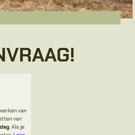
NVRAAG!
ijwerken van
etten van
 dag
. Als je