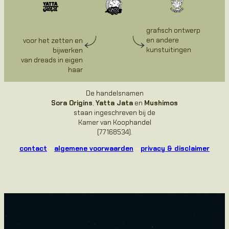
grafisch ontwerp
en andere
voor het zetten en
kunstuitingen
bijwerken
van dreads in eigen
haar
De handelsnamen
Sora Origins
,
Yatta Jata
en
Mushimos
staan ingeschreven bij de
Kamer van Koophandel
(77168534).
contact
~
algemene voorwaarden
~
privacy & disclaimer