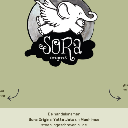
gr
en
rken
haar
De handelsnamen
Sora Origins
,
Yatta Jata
en
Mushimos
staan ingeschreven bij de