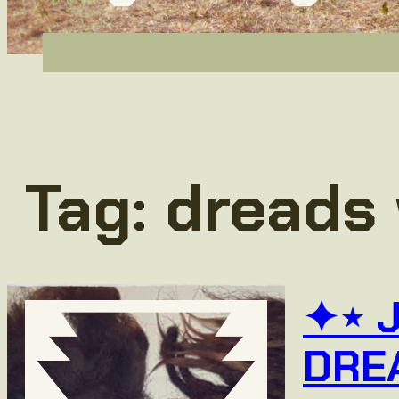
Tag:
dreads
✦⋆ 
DRE