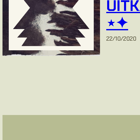
UIT
⋆✦
22/10/2020