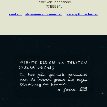
Kamer van Koophandel
(77168534).
contact
~
algemene voorwaarden
~
privacy & disclaimer