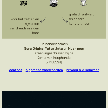
grafisch ontwerp
en andere
voor het zetten en
kunstuitingen
bijwerken
van dreads in eigen
haar
De handelsnamen
Sora Origins
,
Yatta Jata
en
Mushimos
staan ingeschreven bij de
Kamer van Koophandel
(77168534).
contact
~
algemene voorwaarden
~
privacy & disclaimer