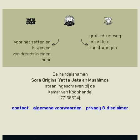
grafisch ontwerp
en andere
voor het zetten en
kunstuitingen
bijwerken
van dreads in eigen
haar
De handelsnamen
Sora Origins
,
Yatta Jata
en
Mushimos
staan ingeschreven bij de
Kamer van Koophandel
(77168534).
contact
~
algemene voorwaarden
~
privacy & disclaimer